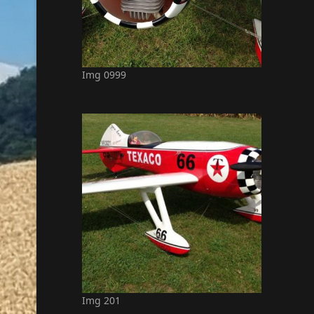
Img 0999
Img 201