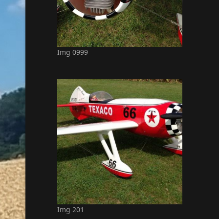
Img 0999
Img 201