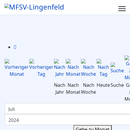
Nach
Nach
Nach
Heute
Suche
G
Jahr
Monat
Woche
M
Gehe zu Monat