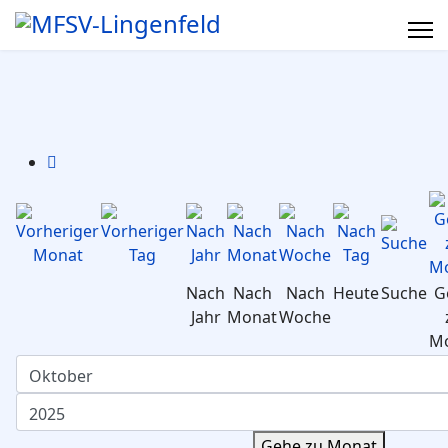
Nach
Nach
Nach
Heute
Suche
G
Jahr
Monat
Woche
M
Gehe zu Monat