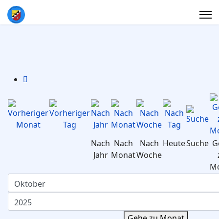
Nach
Nach
Nach
Heute
Suche
G
Jahr
Monat
Woche
M
Gehe zu Monat