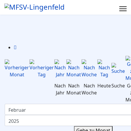
Nach
Nach
Nach
Heute
Suche
G
Jahr
Monat
Woche
M
Gehe zu Monat