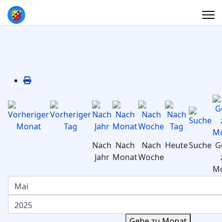
Nach
Nach
Nach
Heute
Suche
G
Jahr
Monat
Woche
M
Gehe zu Monat