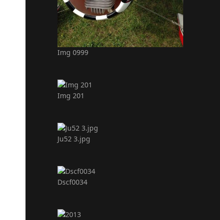
Img 0999
Img 201
Ju52 3.jpg
Dscf0034