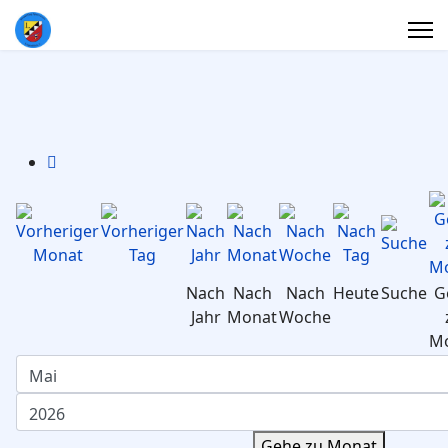
Nach
Nach
Nach
Heute
Suche
G
Jahr
Monat
Woche
M
Gehe zu Monat