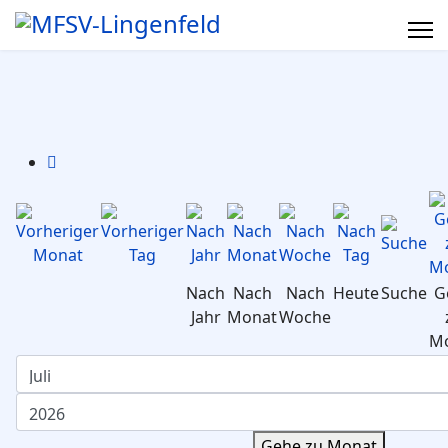
Nach
Nach
Nach
Heute
Suche
G
Jahr
Monat
Woche
M
Gehe zu Monat