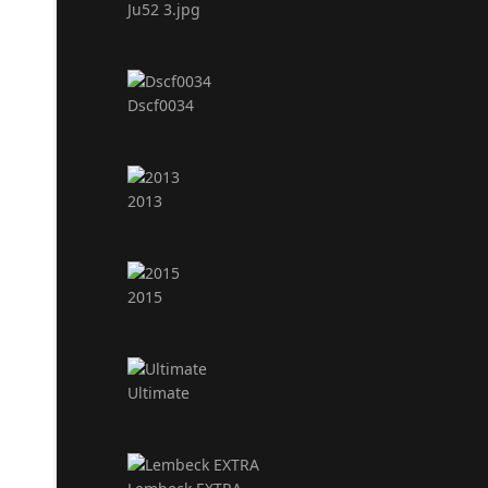
Ju52 3.jpg
Dscf0034
2013
2015
Ultimate