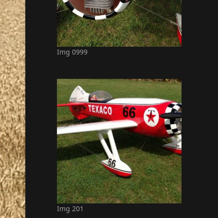
Img 0999
Img 201