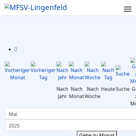
Nach
Nach
Nach
Heute
Suche
G
Jahr
Monat
Woche
M
Gehe zu Monat