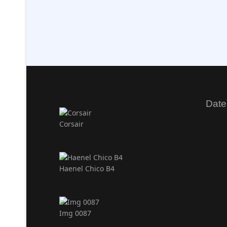
Date
Corsair
Haenel Chico B4
Img 0087