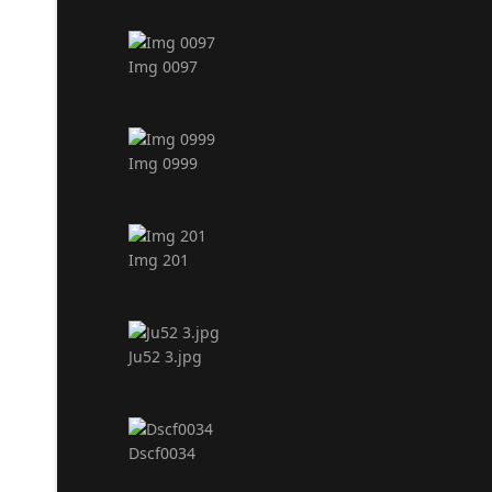
Img 0097
Img 0999
Img 201
Ju52 3.jpg
Dscf0034