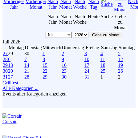
Nach
Nach
Nach
Heute
Suche
Gehe
Jahr
Monat
Woche
zu
Monat
Gehe zu Monat
Juli 2026
Montag
Dienstag
Mittwoch
Donnerstag
Freitag
Samstag
Sonntag
27
29
30
1
2
3
4
5
28
6
7
8
9
10
11
12
29
13
14
15
16
17
18
19
30
20
21
22
23
24
25
26
31
27
28
29
30
31
1
2
Grillfest
Alle Kategorien ...
Events aller Kategorien anzeigen
Corsair