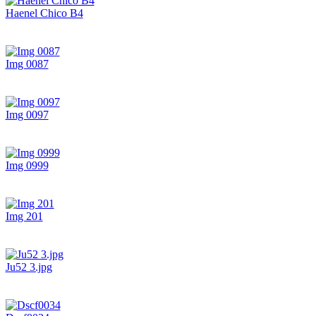
Haenel Chico B4
Img 0087
Img 0097
Img 0999
Img 201
Ju52 3.jpg