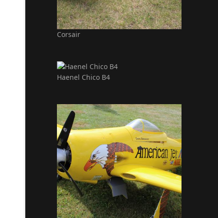
Corsair
Haenel Chico B4