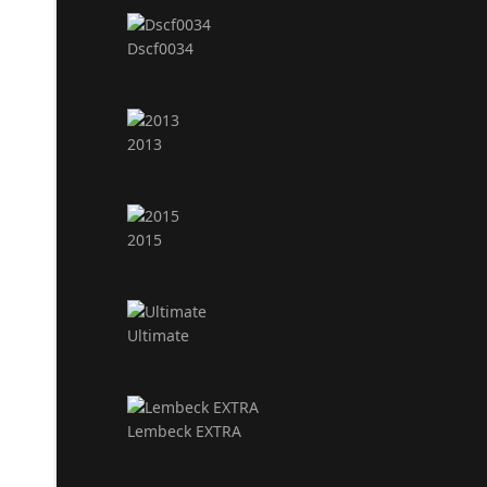
Dscf0034
2013
2015
Ultimate
Lembeck EXTRA